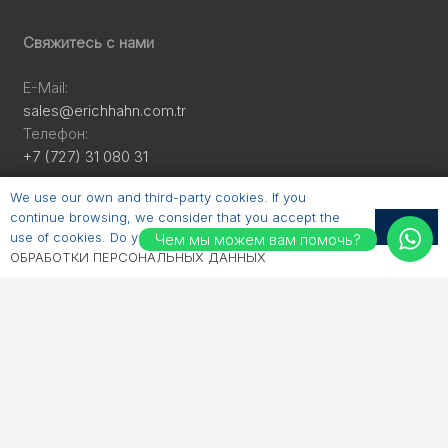
Свяжитесь с нами
E-Mail:
sales@erichhahn.com.tr
Телефон:
+7 (727) 31 080 31
We use our own and third-party cookies. If you
Мы в соцсетях
continue browsing, we consider that you accept the
OK
use of cookies. Do you accept?
ПОЛИТИКА
Чем мы можем вам помочь?
Linkedin
ОБРАБОТКИ ПЕРСОНАЛЬНЫХ ДАННЫХ
Youtube
Facebook
Instagram
Telegram
© 2025 | erichhahn.com.tr | All Rights Reserved. |
ПОПД
|
ПОЛЬЗОВАТЕЛЬСКОЕ
СОГЛАШЕНИЕ