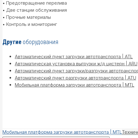
• Предотвращение перелива
• Две станции обслуживания
• Прочные материалы
• Контроль и мониторинг
Другие
оборудования
Автоматический пункт загрузки автотранспорта | ATL
Автоматическая установка выгрузки ж/д цистерн | ARU
Автоматический пункт загрузки/разгрузки автотранспор
Автоматический пункт разгрузки автотранспорта | ATU
Мобильная платформа загрузки автотранспорта | MTL
Мобильная платформа загрузки автотранспорта | MTL
Технич