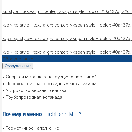
<p style='text-align: center;'><span style='color: #0a437d;'
</p> <p style='text-align: center;'><span style='color: #0a
</p> <p style='text-align: center;'><span style='color: #0a
</p> <p style='text-align: center;'><span style='color: #0a
Оборудование
Оборудование
• Опорная металлоконструкция с лестницей
• Переходной трап с откидным механизмом
• Устройство верхнего налива
• Трубопроводная эстакада
Почему именно
ErichHahn MTL?
• Герметичное наполнение