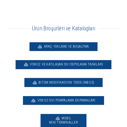
Ürün Broşürleri ve Katalogları
ARAÇ YÜKLEME VE BOŞALTMA
VISKOZ VE KATILAŞAN SIVI DEPOLAMA TANKLARI
BITÜM MODIFIKASYON TESISI (MB-25)
VISKOZ SIVI POMPALAMA EKIPMANLARI
MOBIL
MINI TERMINALLER