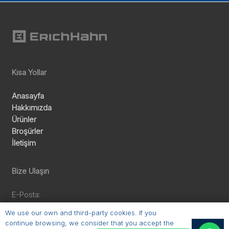
Kısa Yollar
Anasayfa
Hakkımızda
Ürünler
Broşürler
İletişim
Bize Ulaşın
E-Posta:
sales@erichhahn.com.tr
We use our own and third-party cookies. If you
Telefon:
continue browsing, we consider that you accept the
OK