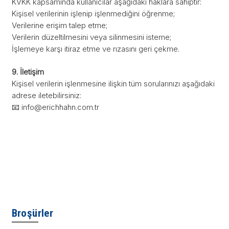
KVKK kapsamında kullanıcılar aşağıdaki haklara sahiptir:
Kişisel verilerinin işlenip işlenmediğini öğrenme;
Verilerine erişim talep etme;
Verilerin düzeltilmesini veya silinmesini isteme;
İşlemeye karşı itiraz etme ve rızasını geri çekme.
9. İletişim
Kişisel verilerin işlenmesine ilişkin tüm sorularınızı aşağıdaki
adrese iletebilirsiniz:
📧 info@erichhahn.com.tr
Broşürler