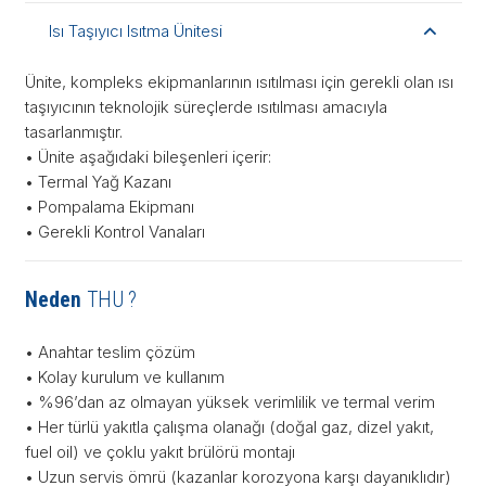
Isı Taşıyıcı Isıtma Ünitesi
Ünite, kompleks ekipmanlarının ısıtılması için gerekli olan ısı
taşıyıcının teknolojik süreçlerde ısıtılması amacıyla
tasarlanmıştır.
• Ünite aşağıdaki bileşenleri içerir:
• Termal Yağ Kazanı
• Pompalama Ekipmanı
• Gerekli Kontrol Vanaları
Neden
THU ?
• Anahtar teslim çözüm
• Kolay kurulum ve kullanım
• %96’dan az olmayan yüksek verimlilik ve termal verim
• Her türlü yakıtla çalışma olanağı (doğal gaz, dizel yakıt,
fuel oil) ve çoklu yakıt brülörü montajı
• Uzun servis ömrü (kazanlar korozyona karşı dayanıklıdır)