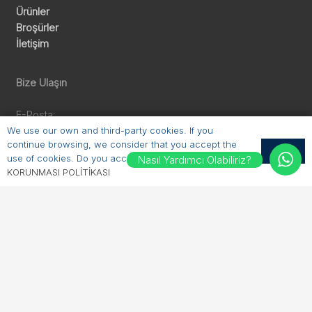
Ürünler
Broşürler
İletişim
Bize Ulaşın
E-Posta:
sales@erichhahn.com.tr
We use our own and third-party cookies. If you
continue browsing, we consider that you accept the
Telefon:
OK
use of cookies. Do you accept?
KİŞİSEL VERİLERİN
Nasıl Yardımcı Olabiliriz?
+90 224 550 00 55
KORUNMASI POLİTİKASI
Bizi Takip Edin
Linkedin
Youtube
Facebook
Instagram