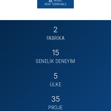
MOBIL
MINI TERMINALS
2
FABRİKA
15
SENELİK DENEYİM
5
ÜLKE
35
PROJE