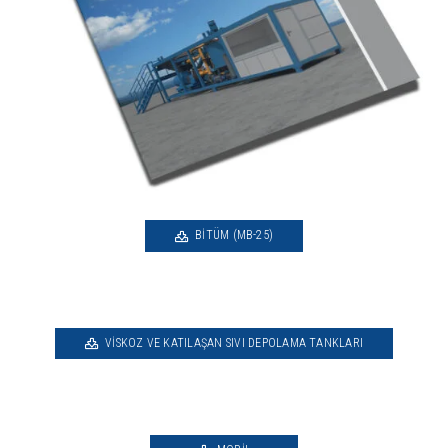
BITÜM (MB-25)
VISKOZ VE KATILAŞAN SIVI DEPOLAMA TANKLARI