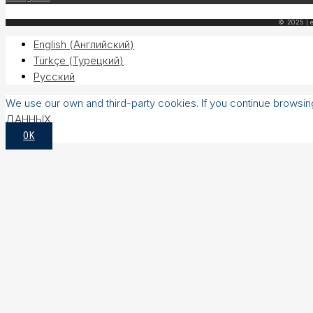
© 2025 | e
English
(
Английский
)
Türkçe
(
Турецкий
)
Русский
We use our own and third-party cookies. If you continue browsi
ДАННЫХ
OK