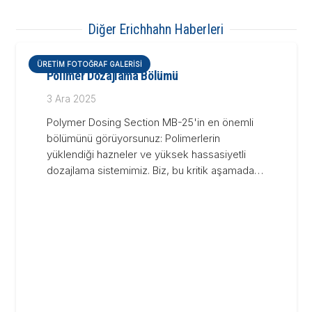
Diğer Erichhahn Haberleri
ÜRETIM FOTOĞRAF GALERISI
Hidrolik ve Otomasyon Sis
3 Ara 2025
25'in en önemli
Hidrolik ve Otomasyon Sist
imerlerin
tesisimizin, boru hatlarının, e
k hassasiyetli
otomasyon bağlantılarının n
bu kritik aşamada…
yapıldığını gösteren detaylar. 
pompalama…