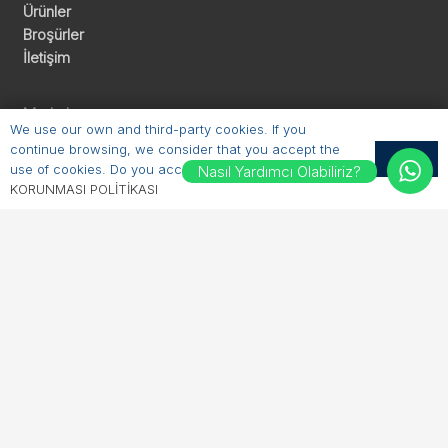
Ürünler
Broşürler
İletişim
Merhaba
We use our own and third-party cookies. If you
continue browsing, we consider that you accept the
E-Posta:
OK
use of cookies. Do you accept?
KİŞİSEL VERİLERİN
Nasıl Yardımcı Olabiliriz?
sales@erichhahn.com.tr
KORUNMASI POLİTİKASI
Telefon:
+90 224 550 00 55
Sosyal
Linkedin
Youtube
Facebook
Instagram