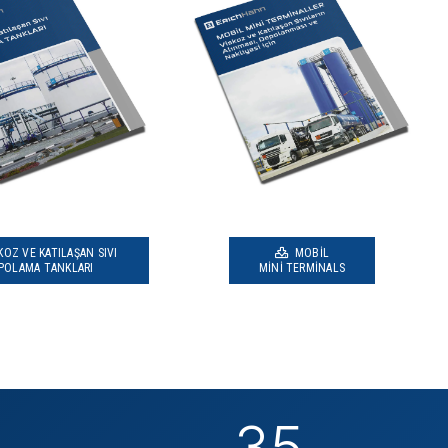
KOZ VE KATILAŞAN SIVI
MOBIL
POLAMA TANKLARI
MINI TERMINALS
35