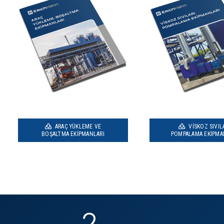
ARAÇ YÜKLEME VE
VISKOZ SIVIL
BOŞALTMA EKIPMANLARI
POMPALAMA EKIPMA
2