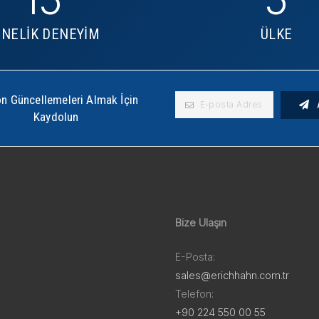
ENELİK DENEYİM
ÜLKE
n Güncellemeleri Almak İçin
Kaydolun
Bize Ulaşın
E-Posta:
sales@erichhahn.com.tr
Telefon:
+90 224 550 00 55