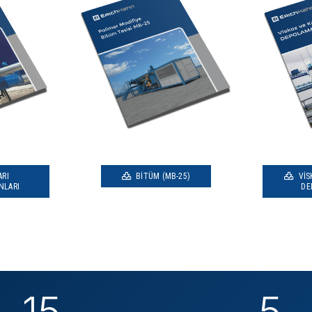
ARI
BITÜM (MB-25)
VIS
NLARI
DE
15
5