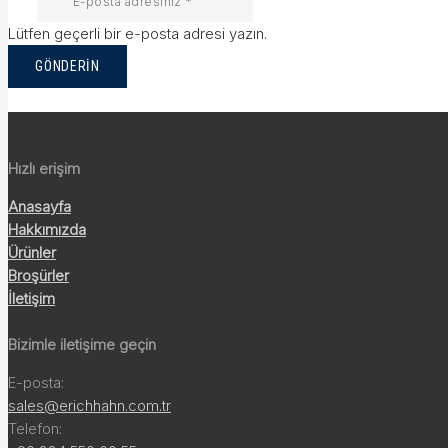
Lütfen geçerli bir e-posta adresi yazın.
GÖNDERIN
Hızlı erişim
Anasayfa
Hakkımızda
Ürünler
Broşürler
İletişim
Bizimle iletişime geçin
E-posta:
sales@erichhahn.com.tr
Telefon: