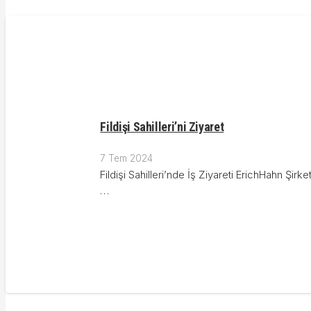
Fildişi Sahilleri’ni Ziyaret
7 Tem 2024
Fildişi Sahilleri’nde İş Ziyareti ErichHahn Şirke
…