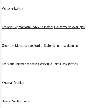
Personel Eğitimi
Tesis ve Ekipmanların Devreye Alınması, Çalıştırma ve Ayar İşleri
Otomatik Muhasebe ve Kontrol Sistemlerinin Uygulanması
Tesislerin Ekipman Modernizasyonu ve Teknik İyileştirmesi
Ekipman Montajı
Bina ve Yapıların İnşası