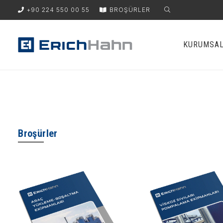
+90 224 550 00 55
BROŞÜRLER
KURUMSA
Broşürler