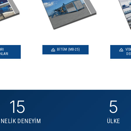
ARI
BITÜM (MB-25)
VIS
NLARI
DE
15
5
ENELİK DENEYİM
ÜLKE