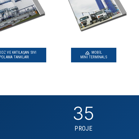
KOZ VE KATILAŞAN SIVI
MOBIL
POLAMA TANKLARI
MINI TERMINALS
35
PROJE